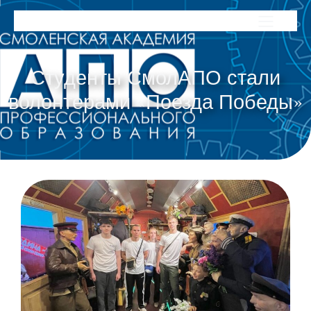
Студенты СмолАПО стали
волонтерами «Поезда Победы»