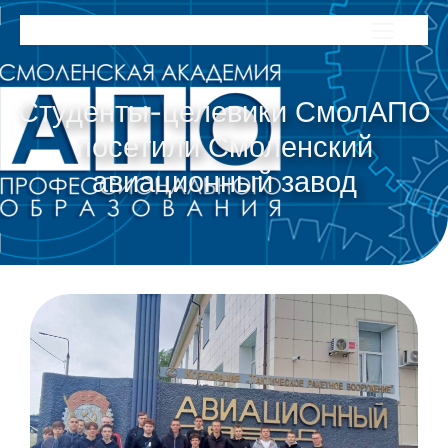
Студенты-целевики СмолАПО
посетили Смоленский
авиационный завод