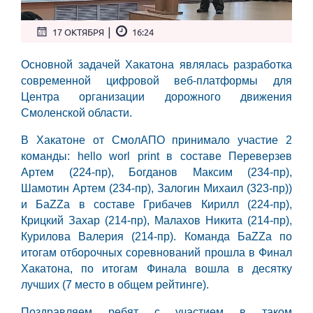
|
17 ОКТЯБРЯ
16:24
Основной задачей Хакатона являлась разработка
современной цифровой веб-платформы для
Центра организации дорожного движения
Смоленской области.
В Хакатоне от СмолАПО принимало участие 2
команды: hello worl print в составе Переверзев
Артем (224-пр), Богданов Максим (234-пр),
Шамотин Артем (234-пр), Залогин Михаил (323-пр))
и БаZZа в составе Грибачев Кирилл (224-пр),
Крицкий Захар (214-пр), Малахов Никита (214-пр),
Курилова Валерия (214-пр). Команда БаZZа по
итогам отборочных соревнований прошла в Финал
Хакатона, по итогам Финала вошла в десятку
лучших (7 место в общем рейтинге).
Поздравляем ребят с участием в таком