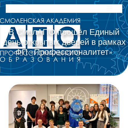
В СмолАПО прошёл Единый
день открытых дверей в рамках
ФП «Профессионалитет»