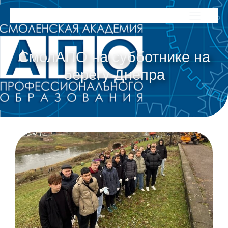
СмолАПО на субботнике на
берегу Днепра