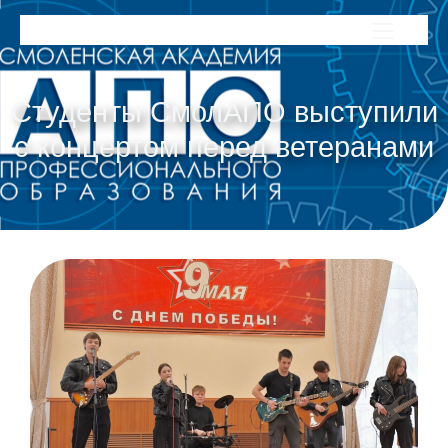
Студенты СмолАПО выступили
с концертом перед ветеранами