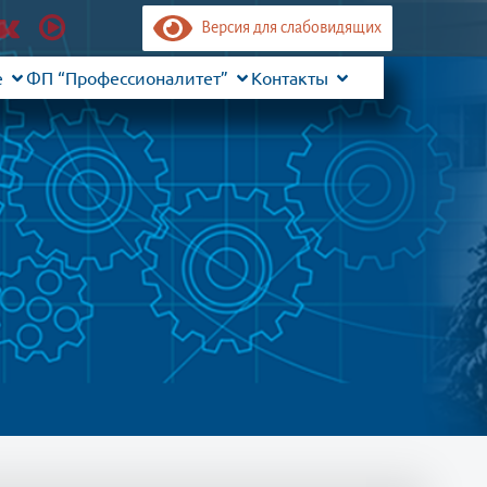
Версия для слабовидящих
е
ФП “Профессионалитет”
Контакты