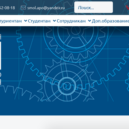
52-08-18
smol.apo@yandex.ru
туриентам
Студентам
Сотрудникам
Доп.образовани