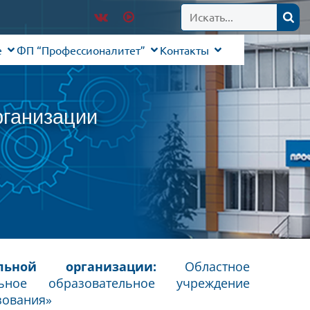
е
ФП “Профессионалитет”
Контакты
рганизации
льной организации:
Областное
льное образовательное учреждение
зования»