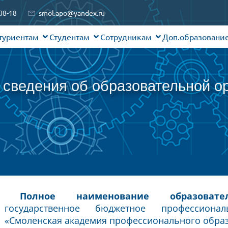
08-18
smol.apo@yandex.ru
туриентам
Студентам
Сотрудникам
Доп.образовани
сведения об образовательной о
Полное наименование образовате
государственное бюджетное профессиона
«Смоленская академия профессионального обра