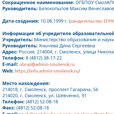
Сокращенное наименование:
ОГБПОУ СмолАП
Руководитель:
Белокопытов Максим Вячеславо
Дата создания:
10.08.1999 г. (
свидетельство ЕГ
Информация об учредителе образовательной
Учредитель:
Министерство образования и науки
Руководитель:
Хнычева Дина Сергеевна
Адрес:
Россия, 214004, г. Смоленск, улица Никола
Телефон:
8 (4812) 38-17-22
E-mail:
obraz@admin-smolensk.ru
Web:
https://edu.admin-smolensk.ru/
Место нахождения:
214018, г. Смоленск, проспект Гагарина, 56
214020, г. Смоленск, ул. Шевченко, 91
Телефон:
(4812) 52-08-18
Факс:
(4812) 52-08-18
spek@spek.keytown.com
smol.apo@yandex.