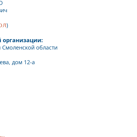
О
вич
)
РЮЛ
 организации:
 Смоленской области
ева, дом 12-а
ru