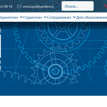
52-08-18
smol.apo@yandex.ru
туриентам
Студентам
Сотрудникам
Доп.образовани