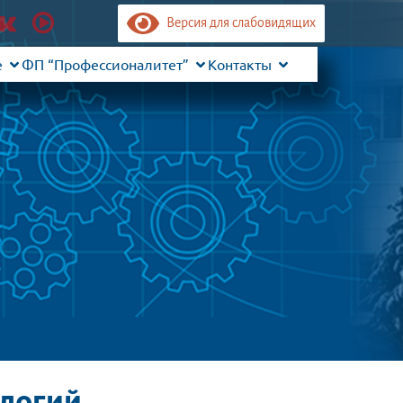
Версия для слабовидящих
е
ФП “Профессионалитет”
Контакты
логий