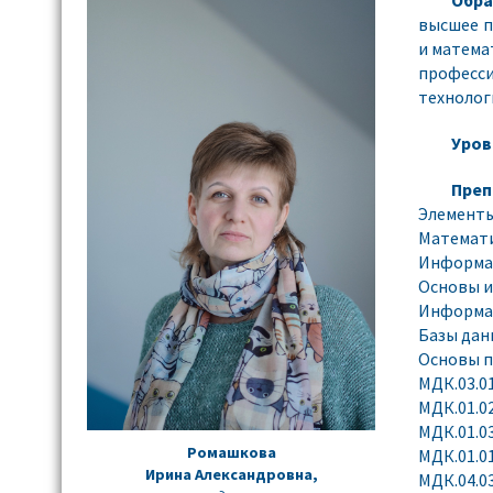
высшее п
и матема
професс
технолог
Уров
Преп
Элемент
Математ
Информа
Основы 
Информа
Базы дан
Основы 
МДК.03.0
МДК.01.0
МДК.01.0
Ромашкова
МДК.01.0
Ирина Александровна
,
МДК.04.0