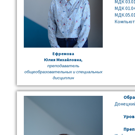
МДК 03.0
МДК 01.0
МДК.05.0
Компьюте
Ефремова
Юлия Михайловна
,
преподаватель
общеобразовательных и специальных
дисциплин
Обра
Донецкий
Уров
Преп