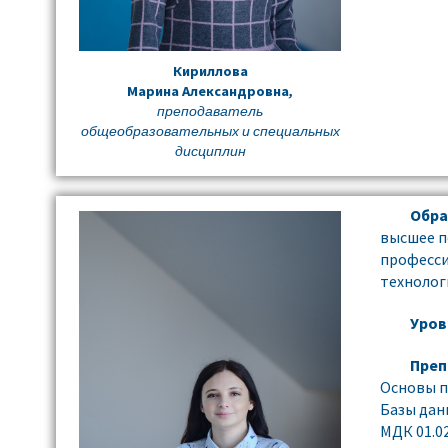
Кириллова
Марина Александровна
,
преподаватель
общеобразовательных и специальных
дисциплин
Обра
высшее п
професс
технолог
Уров
Преп
Основы 
Базы дан
МДК 01.0