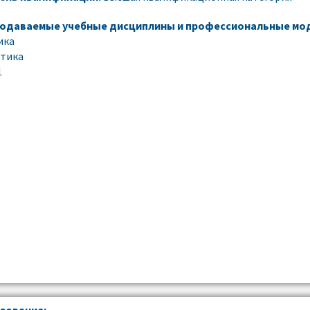
одаваемые учебные дисциплины и профессиональные мод
ика
тика
1
зование: