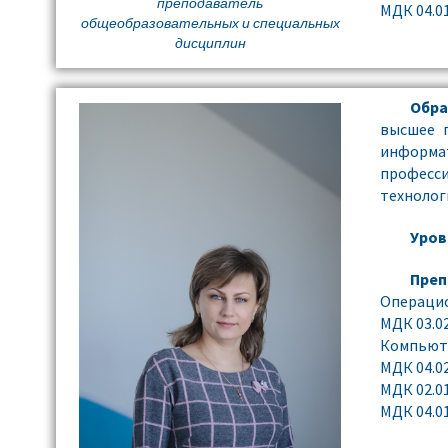
преподаватель
МДК 04.0
общеобразовательных и специальных
дисциплин
Обра
высшее п
информа
професс
технолог
Уров
Преп
Операци
МДК 03.0
Компьюте
МДК 04.0
МДК 02.0
МДК 04.0