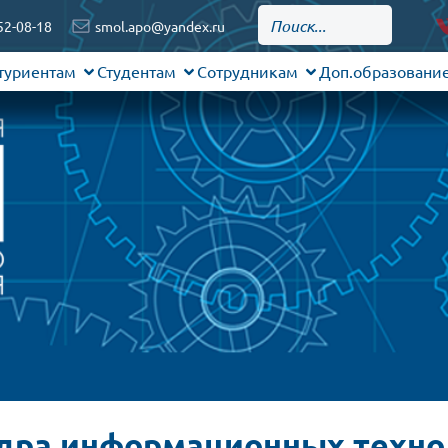
52-08-18
smol.apo@yandex.ru
туриентам
Студентам
Сотрудникам
Доп.образовани
дра информационных техно