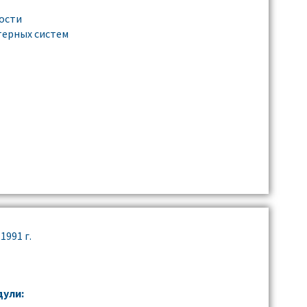
ности
терных систем
991 г.
ули: