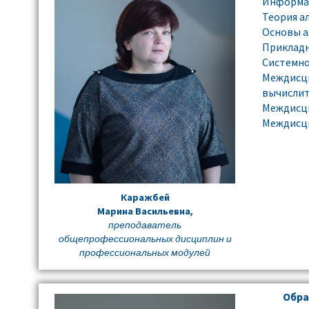
Информа
Теория а
Основы а
Приклад
Системн
Междисц
вычисли
Междисци
Междисци
Каражбей
Марина Васильевна
,
преподаватель
общепрофессиональных дисциплин и
профессиональных модулей
Обра