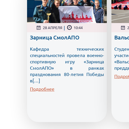
|
28 АПРЕЛЯ
10:44
Зарница СмолАПО
Валь
Кафедра технических
Студ
специальностей провела военно-
участ
спортивную игру «Зарница
«Валь
СмолАПО» в рамках
предд
празднования 80-летия Победы
Подро
в[…]
Подробнее