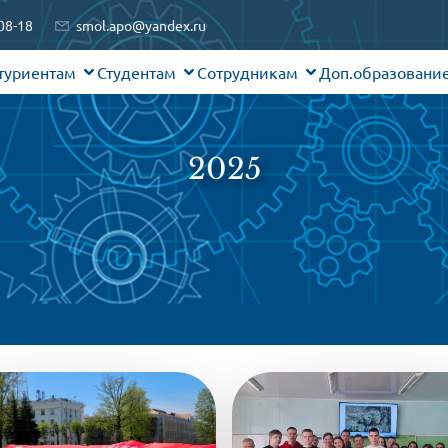
08-18
smol.apo@yandex.ru
туриентам
Студентам
Сотрудникам
Доп.образовани
2025