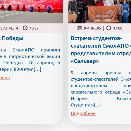
|
|
28 АПРЕЛЯ
10:37
9 АПРЕЛЯ
17:08
с Победы
Встреча студентов-
спасателей СмолАПО 
енты СмолАПО приняли
представителем отря
ие в патриотической акции
«Сальвар»
с Победы». 28 апреля, в
верии 80-летия[…]
9 апреля прошла вс
бнее
студентов-спасателей Смо
представителем поис
спасательного отряда «Са
Игорем Коротко
Студентам[…]
Подробнее