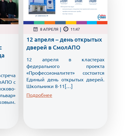
|
8 АПРЕЛЯ
11:47
12 апреля – день открытых
с
дверей в СмолАПО
да
12 апреля в кластерах
федерального проекта
«Профессионалитет» состоится
треча
Единый день открытых дверей.
лАПО с
Школьники 8-11[…]
ково-
Подробнее
львар»
вым.